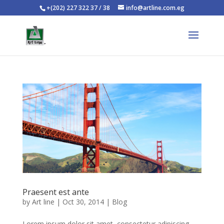
+(202) 227 322 37 / 38
info@artline.com.eg
Praesent est ante
by
Art line
|
Oct 30, 2014
|
Blog
Lorem ipsum dolor sit amet, consectetur adipiscing