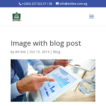
+(202) 227 322 37 / 38
info@artline.com.eg
Image with blog post
by
Art line
|
Oct 15, 2014
|
Blog