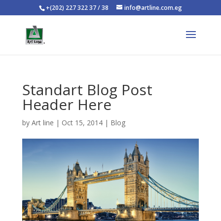
+(202) 227 322 37 / 38
info@artline.com.eg
Standart Blog Post
Header Here
by
Art line
|
Oct 15, 2014
|
Blog